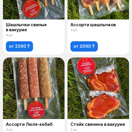
Шашлычки свиные
Ассорти шашлычков
в вакууме
4 шт.
4 шт.
от 2290 ₸
от 2090 ₸
Ассорти Люля-кебаб
Стейк свинина в вакууме
3 шт.
2 шт.