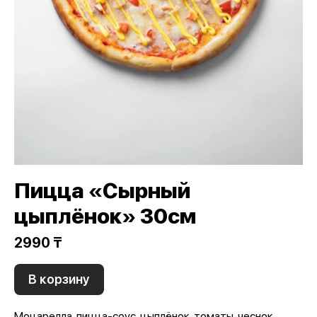
Пицца «Сырный
цыплёнок» 30см
2990 ₸
В корзину
Моцарелла, пицца-соус, цыплёнок, томаты, чеснок