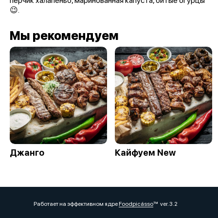
перчик халапеньо, маринованная капуста, битые огурцы
😉.
Мы рекомендуем
Джанго
Кайфуем New
Работает на эффективном ядре
Foodpicásso
ver. 3.2