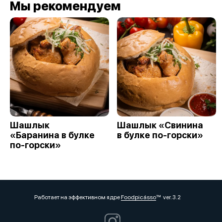
Мы рекомендуем
Шашлык
Шашлык «Свинина
«Баранина в булке
в булке по-горски»
по-горски»
Работает на эффективном ядре
Foodpicásso
ver. 3.2