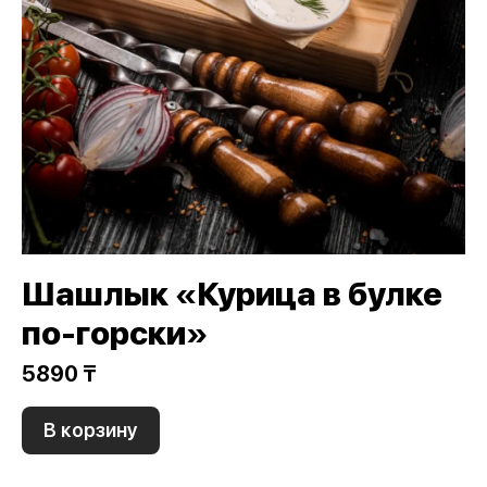
Шашлык «Курица в булке
по-горски»
5890 ₸
В корзину